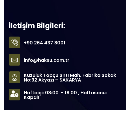
İletişim Bilgileri:
+90 264 437 8001
info@haksu.com.tr
Kuzuluk Topçu Sırtı Mah. Fabrika Sokak
No:92 Akyazı – SAKARYA
Haftaiçi: 08:00 - 18:00 , Haftasonu:
Kapalı
©
2022
Haksu® Armatür Tüm hakları Saklıdır. – Tasarım:
Voza
Prime
.