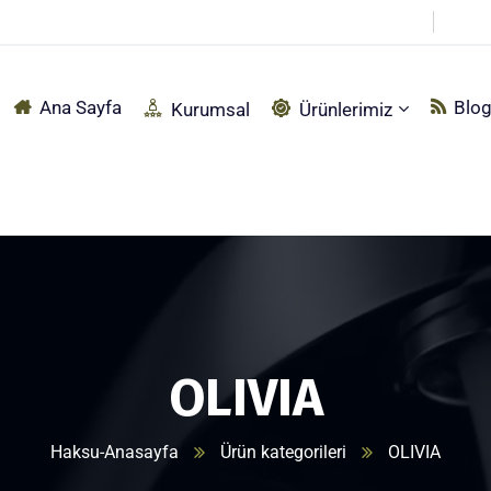
pçu Sırtı Mah. Fabrika Sokak No:92 Akyazı – SAKARYA
Ana Sayfa
Blo
Kurumsal
Ürünlerimiz
OLIVIA
Haksu-Anasayfa
Ürün kategorileri
OLIVIA