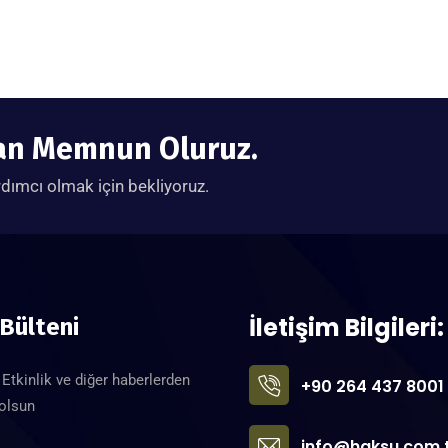
tan Memnun Oluruz.
rdımcı olmak için bekliyoruz.
İletişim Bilgileri:
 Bülteni
Etkinlik ve diğer haberlerden
+90 264 437 8001
 olsun
info@haksu.com.