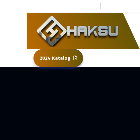
0 264 437 80 01
Kuzuluk To
2024 Katalog