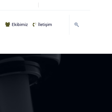
info@haksu.com.tr
g
Ekibimiz
İletişim