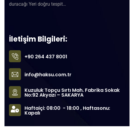
duracağı Yeri doğru tespit…
İletişim Bilgileri:
+90 264 437 8001
info@haksu.com.tr
Kuzuluk Topçu Sırtı Mah. Fabrika Sokak
No:92 Akyazı – SAKARYA
Haftaiçi: 08:00 - 18:00 , Haftasonu:
Kapalı
©
2022
Haksu® Armatür Tüm hakları Saklıdır. – Tasarım:
Voza