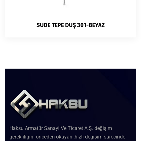
SUDE TEPE DUŞ 301-BEYAZ
Haksu Armatür Sanayi Ve Ticaret A.Ş. değişim
gerekliliğini önceden okuyan ,hızlı değişim sürecinde