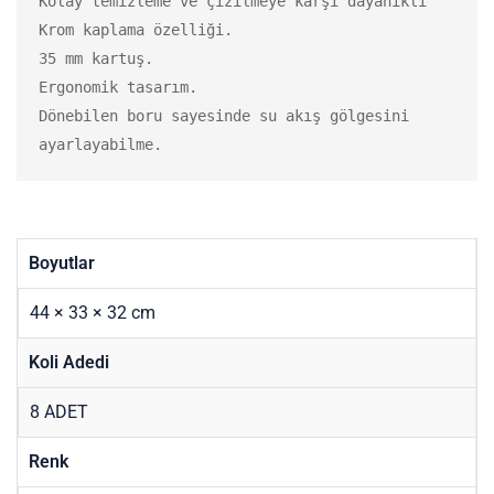
Kolay temizleme ve çizilmeye karşı dayanıklı 
Krom kaplama özelliği.

35 mm kartuş.

Ergonomik tasarım.

Dönebilen boru sayesinde su akış gölgesini 
ayarlayabilme.
Boyutlar
44 × 33 × 32 cm
Koli Adedi
8 ADET
Renk