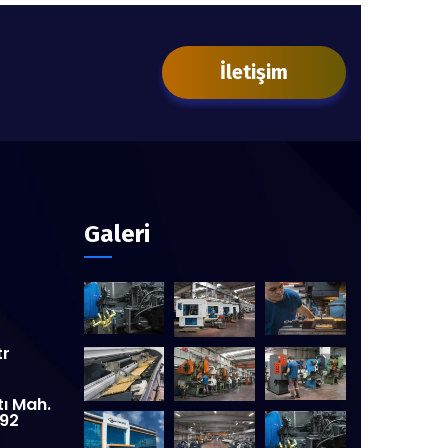
İletişim
Galeri
tr
tı Mah.
:92