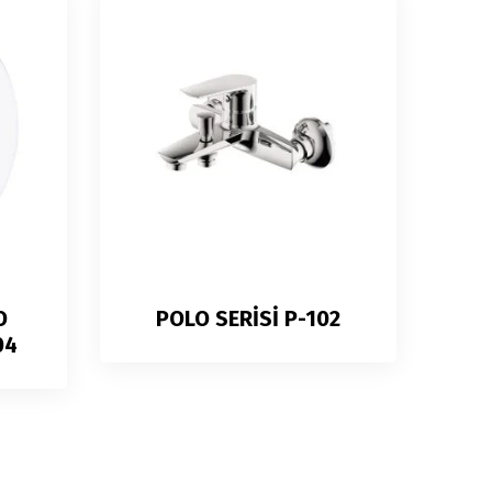
O
POLO SERİSİ P-102
04