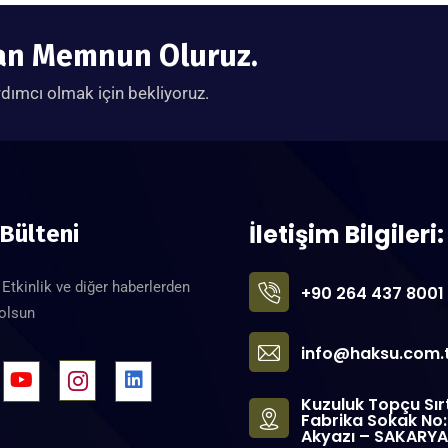
tan Memnun Oluruz.
rdımcı olmak için bekliyoruz.
İletişim Bilgileri:
 Bülteni
Etkinlik ve diğer haberlerden
+90 264 437 8001
 olsun
info@haksu.com.
Kuzuluk Topçu Sır
Fabrika Sokak No
Akyazı – SAKARYA