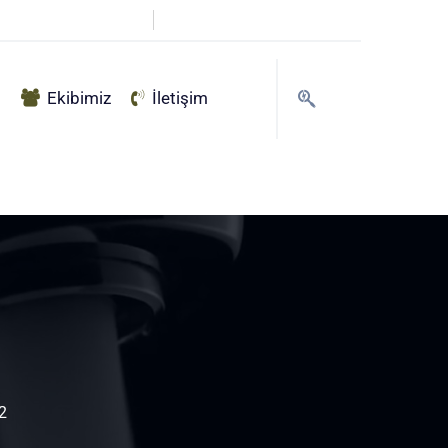
info@haksu.com.tr
g
Ekibimiz
İletişim
2