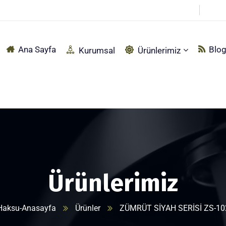
pçu Sırtı Mah. Fabrika Sokak No:92 Akyazı – SAKARYA
Ana Sayfa
Blo
Kurumsal
Ürünlerimiz
Ürünlerimiz
Haksu-Anasayfa
Ürünler
ZÜMRÜT SİYAH SERİSİ ZS-10