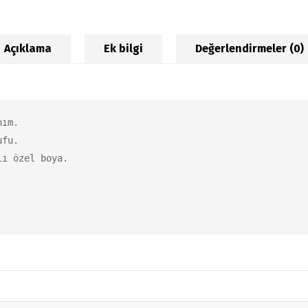
Açıklama
Ek bilgi
Değerlendirmeler (0)
ım.

fu.

ı özel boya.
