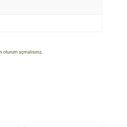
in
oturum açmalısınız
.