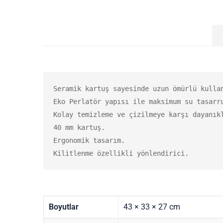
Seramik kartuş sayesinde uzun ömürlü kullan
Eko Perlatör yapısı ile maksimum su tasarru
Kolay temizleme ve çizilmeye karşı dayanıkl
40 mm kartuş.

Ergonomik tasarım.

Kilitlenme özellikli yönlendirici.
Boyutlar
43 × 33 × 27 cm