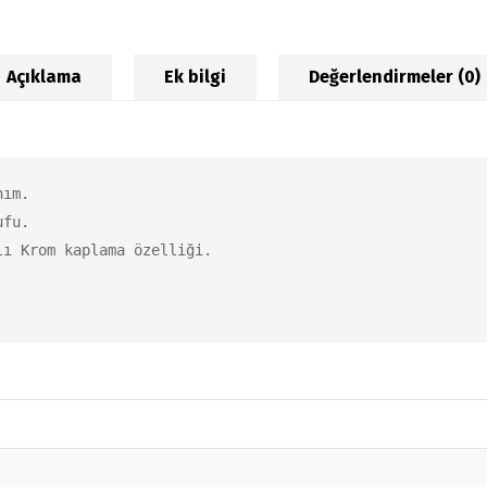
Açıklama
Ek bilgi
Değerlendirmeler (0)
ım.

fu.

ı Krom kaplama özelliği.
