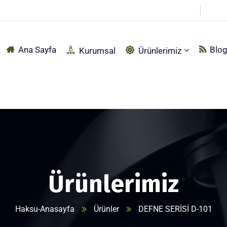
pçu Sırtı Mah. Fabrika Sokak No:92 Akyazı – SAKARYA
Ana Sayfa
Blo
Kurumsal
Ürünlerimiz
Ürünlerimiz
Haksu-Anasayfa
Ürünler
DEFNE SERİSİ D-101