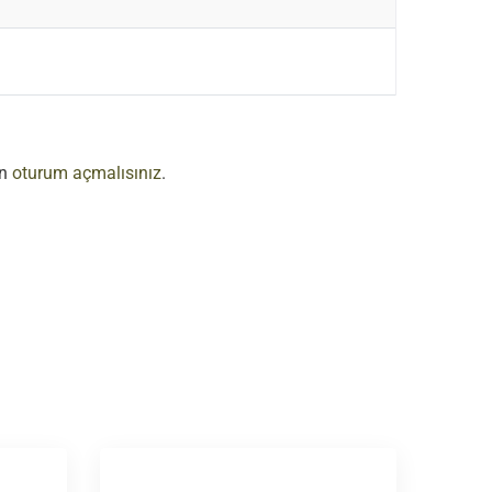
in
oturum açmalısınız
.