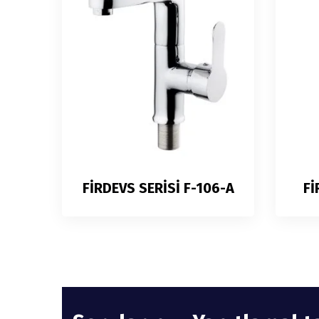
FİRDEVS SERİSİ F-106-A
Fİ