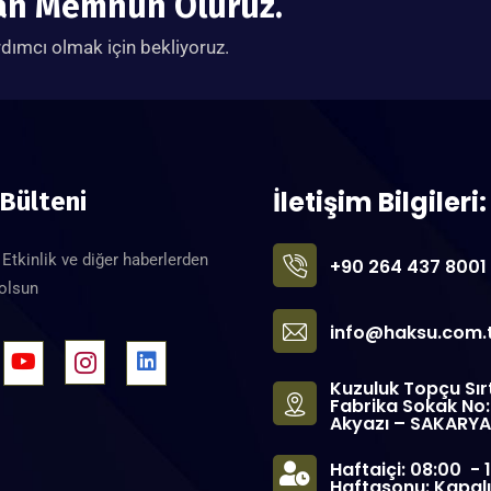
tan Memnun Oluruz.
rdımcı olmak için bekliyoruz.
İletişim Bilgileri:
 Bülteni
Etkinlik ve diğer haberlerden
+90 264 437 8001
 olsun
info@haksu.com.
Kuzuluk Topçu Sır
Fabrika Sokak No
Akyazı – SAKARYA
Haftaiçi: 08:00 - 1
Haftasonu: Kapalı