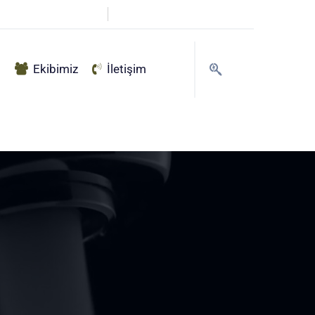
info@haksu.com.tr
g
Ekibimiz
İletişim