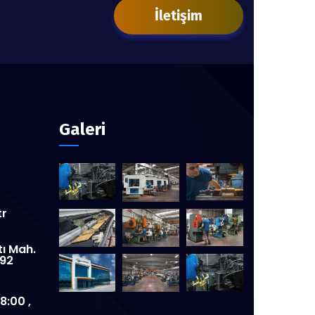
İletişim
Galeri
tr
tı Mah.
:92
8:00 ,