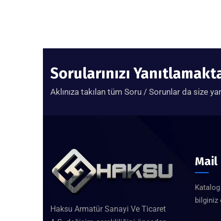
Sorularınızı Yanıtlamak
Aklınıza takılan tüm Soru / Sorunlar da size ya
Mail
Katalog 
bilginiz
Haksu Armatür Sanayi Ve Ticaret