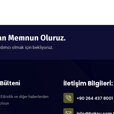
tan Memnun Oluruz.
rdımcı olmak için bekliyoruz.
İletişim Bilgileri:
 Bülteni
Etkinlik ve diğer haberlerden
+90 264 437 8001
 olsun
info@haksu.com.