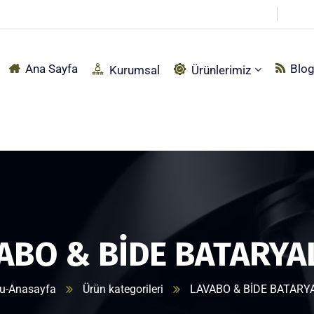
pçu Sırtı Mah. Fabrika Sokak No:92 Akyazı – SAKARYA
Ana Sayfa
Blo
Kurumsal
Ürünlerimiz
ABO & BİDE BATARYA
u-Anasayfa
Ürün kategorileri
LAVABO & BİDE BATARY