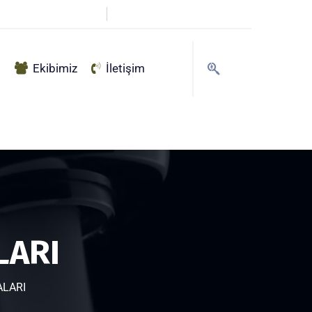
info@haksu.com.tr
g
Ekibimiz
İletişim
LARI
ALARI