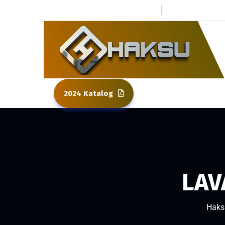
0 264 437 80 01
Kuzuluk To
2024 Katalog
LAV
Haks