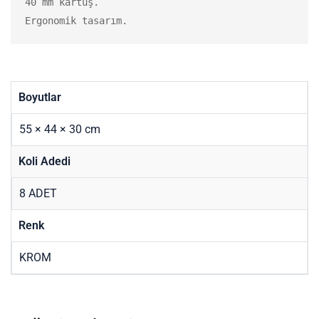
40 mm kartuş.

Ergonomik tasarım.
Boyutlar
55 × 44 × 30 cm
Koli Adedi
8 ADET
Renk
KROM