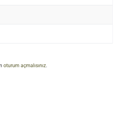
in
oturum açmalısınız
.