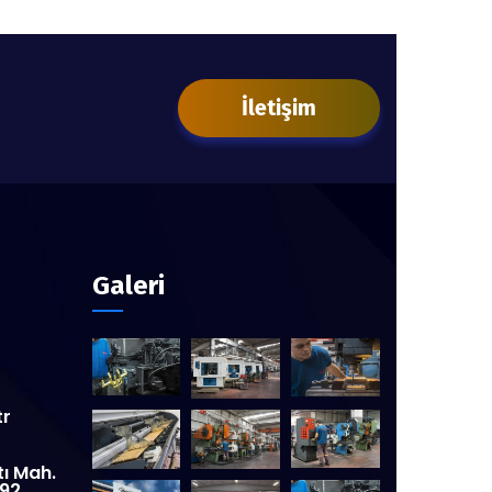
İletişim
Galeri
tr
tı Mah.
:92