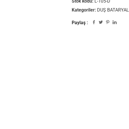
Stok kodu:
L-105-D
Kategoriler:
DUŞ BATARYAL
Paylaş :