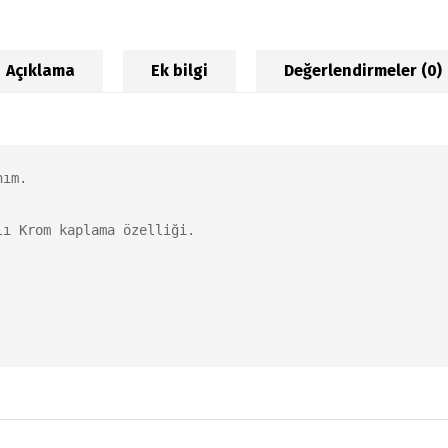
Açıklama
Ek bilgi
Değerlendirmeler (0)
ım.

ı Krom kaplama özelliği.
