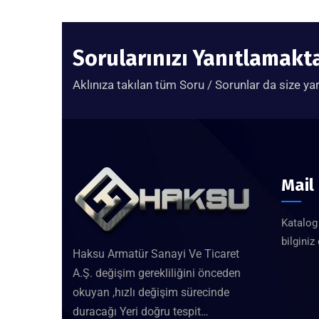
Sorularınızı Yanıtlamak
Aklınıza takılan tüm Soru / Sorunlar da size ya
Mail
Katalog 
bilginiz
Haksu Armatür Sanayi Ve Ticaret
A.Ş. değişim gerekliliğini önceden
okuyan ,hızlı değişim sürecinde
duracağı Yeri doğru tespit…