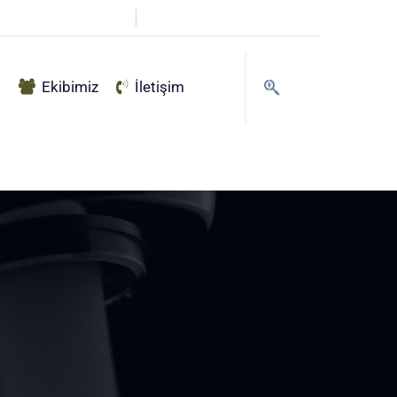
info@haksu.com.tr
g
Ekibimiz
İletişim