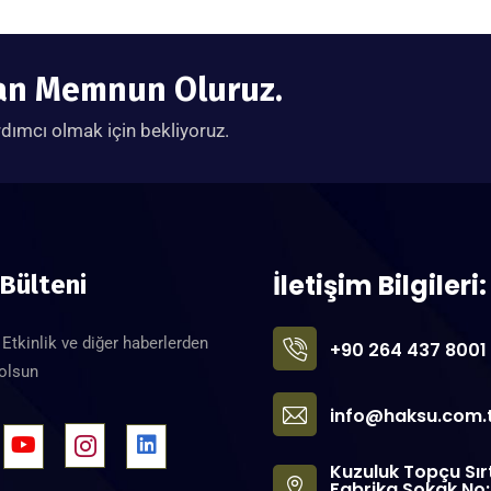
tan Memnun Oluruz.
rdımcı olmak için bekliyoruz.
İletişim Bilgileri:
 Bülteni
Etkinlik ve diğer haberlerden
+90 264 437 8001
 olsun
info@haksu.com.
Kuzuluk Topçu Sır
Fabrika Sokak No