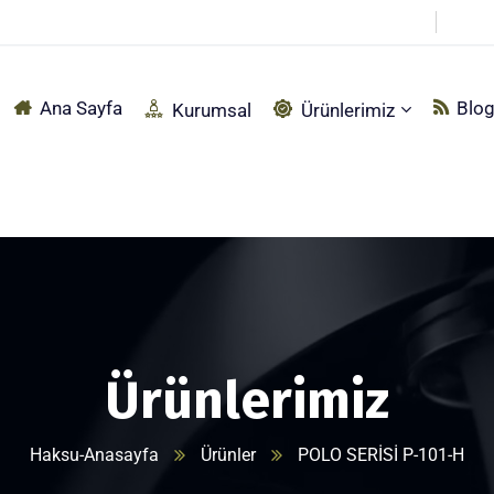
pçu Sırtı Mah. Fabrika Sokak No:92 Akyazı – SAKARYA
Ana Sayfa
Blo
Kurumsal
Ürünlerimiz
Ürünlerimiz
Haksu-Anasayfa
Ürünler
POLO SERİSİ P-101-H