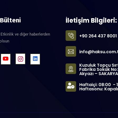
İletişim Bilgileri:
 Bülteni
Etkinlik ve diğer haberlerden
+90 264 437 8001
 olsun
info@haksu.com.
Kuzuluk Topçu Sır
Fabrika Sokak No
Akyazı – SAKARYA
Haftaiçi: 08:00 - 1
Haftasonu: Kapalı