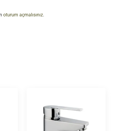
in
oturum açmalısınız
.