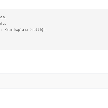
ım.

fu.

ı Krom kaplama özelliği.
