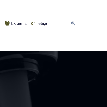
info@haksu.com.tr
g
Ekibimiz
İletişim