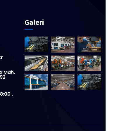
Galeri
tr
tı Mah.
:92
8:00 ,