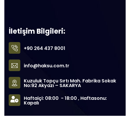
İletişim Bilgileri:
+90 264 437 8001
info@haksu.com.tr
Kuzuluk Topçu Sırtı Mah. Fabrika Sokak
No:92 Akyazı – SAKARYA
Haftaiçi: 08:00 - 18:00 , Haftasonu:
Kapalı
©
2022
Haksu® Armatür Tüm hakları Saklıdır. – Tasarım:
Voza
Prime
.