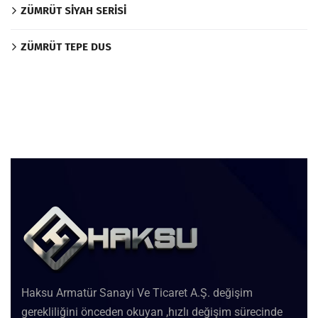
ZÜMRÜT SİYAH SERİSİ
ZÜMRÜT TEPE DUS
Haksu Armatür Sanayi Ve Ticaret A.Ş. değişim
gerekliliğini önceden okuyan ,hızlı değişim sürecinde