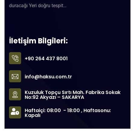
duracağı Yeri doğru tespit…
İletişim Bilgileri:
+90 264 437 8001
info@haksu.com.tr
Kuzuluk Topçu Sırtı Mah. Fabrika Sokak
No:92 Akyazı – SAKARYA
Haftaiçi: 08:00 - 18:00 , Haftasonu:
Kapalı
©
2022
Haksu® Armatür Tüm hakları Saklıdır. – Tasarım:
Voza