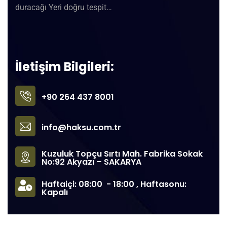
duracağı Yeri doğru tespit…
İletişim Bilgileri:
+90 264 437 8001
info@haksu.com.tr
Kuzuluk Topçu Sırtı Mah. Fabrika Sokak
No:92 Akyazı – SAKARYA
Haftaiçi: 08:00 - 18:00 , Haftasonu:
Kapalı
©
2022
Haksu® Armatür Tüm hakları Saklıdır. – Tasarım:
Voza