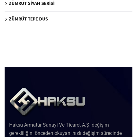
ZÜMRÜT SİYAH SERİSİ
ZÜMRÜT TEPE DUS
Haksu Armatür Sanayi Ve Ticaret A.Ş. değişim
gerekliliğini önceden okuyan ,hızlı değişim sürecinde